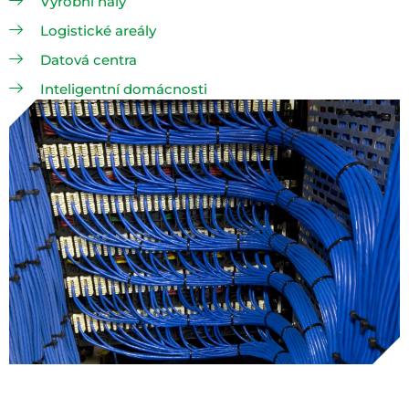
Výrobní haly
Logistické areály
Datová centra
Inteligentní domácnosti