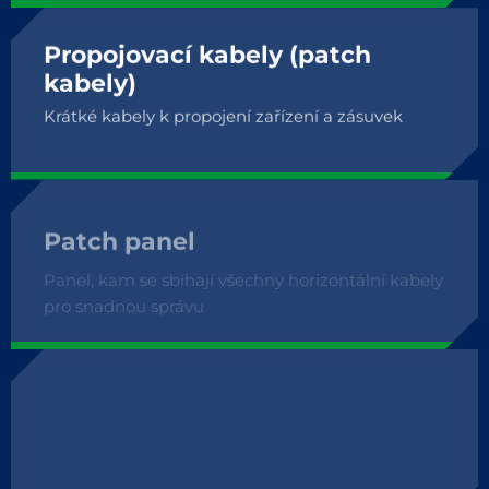
Propojovací kabely (patch
kabely)
Krátké kabely k propojení zařízení a zásuvek
Patch panel
Panel, kam se sbíhají všechny horizontální kabely
pro snadnou správu
Kabelové trasy
Žlaby, lišty, trubky pro vedení kabelů bezpečně a
přehledně