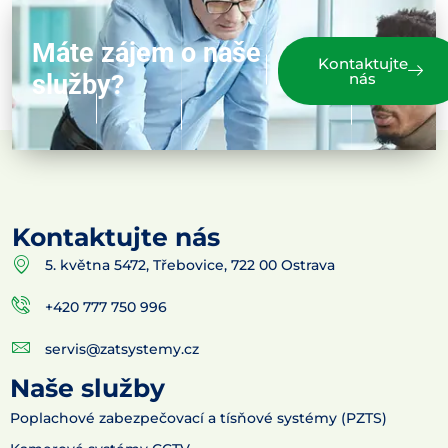
Máte zájem o naše
Kontaktujte
služby?
nás
Kontaktujte nás
5. května 5472, Třebovice, 722 00 Ostrava
+420 777 750 996
servis@zatsystemy.cz
Naše služby
Poplachové zabezpečovací a tísňové systémy (PZTS)