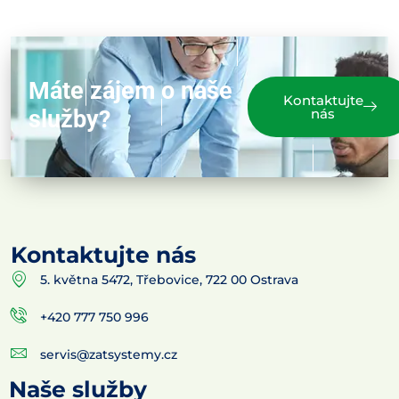
Máte zájem o naše
Kontaktujte
služby?
nás
Kontaktujte nás
5. května 5472, Třebovice, 722 00 Ostrava
+420 777 750 996
servis@zatsystemy.cz
Naše služby