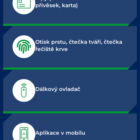
přívěsek, karta)
Otisk prstu, čtečka tváří, čtečka
řečiště krve
Dálkový ovladač
Aplikace v mobilu