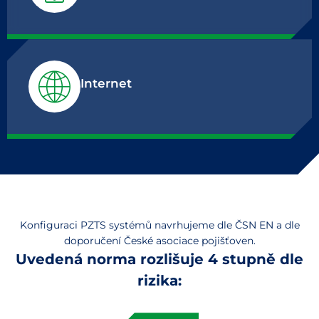
Internet
Konfiguraci PZTS systémů navrhujeme dle ČSN EN a dle
doporučení České asociace pojišťoven.
Uvedená norma rozlišuje 4 stupně dle
rizika: